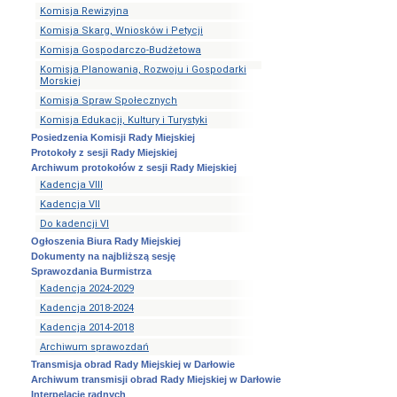
Komisja Rewizyjna
Okręgi
Komisja Skarg, Wniosków i Petycji
i
obwody
Komisja Gospodarczo-Budżetowa
wyborcze
Komisja Planowania, Rozwoju i Gospodarki
Okręgi
Morskiej
i
Komisja Spraw Społecznych
obwody
Komisja Edukacji, Kultury i Turystyki
wyborcze
Posiedzenia Komisji Rady Miejskiej
Wybory
Protokoły z sesji Rady Miejskiej
i
Archiwum protokołów z sesji Rady Miejskiej
referenda
Kadencja VIII
Wybory
Kadencja VII
Prezydenta
RP
Do kadencji VI
Obwodowe
Ogłoszenia Biura Rady Miejskiej
Komisje
Dokumenty na najbliższą sesję
Wyborcze
Sprawozdania Burmistrza
Kadencja 2024-2029
Rejestr
umów
Kadencja 2018-2024
Rejestr
Kadencja 2014-2018
Umów
Archiwum sprawozdań
Centralny
Transmisja obrad Rady Miejskiej w Darłowie
Rejestr
Archiwum transmisji obrad Rady Miejskiej w Darłowie
Umów
Interpelacje radnych