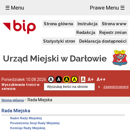
×
☰ Menu
Prawe Menu ☰
Urząd
Strona główna
Instrukcja
Strona www
Miejski
Dane
Redakcja
Rejestr zmian
adresowe
Statystyki stron
Deklaracja dostępności
Dni
i
godziny
Urząd Miejski w Darłowie
otwarcia
Regulamin
organizacyjny
Kierownictwo
A
A+
A++
A
A
A
A
Poniedziałek 10.08.2026
Urzędu
Wyszukiwanie treści w
zaawansowane
Referaty
serwisie:
i
Samodzielne
Rada Miejska
Strona główna
Stanowiska
Oświadczenia
Rada Miejska
majątkowe
Radni Rady Miejskiej
Standardy
Posiedzenia Sesji Rady Miejskiej
Ochrony
Komisje Rady Miejskiej
Małoletnich