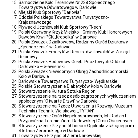
Samodzielne Koło Terenowe Nr 238 Społecznego
Zarządzenia
Towarzystwa Oświatowego w Darłowie
Burmistrza
Miejski Klub Sportowy "Darłovia"
Zarządzenia
Oddział Polskiego Towarzystwa Turystyczno-
z
Krajoznawczego
2026
Pływacki Uczniowski Klub Sportowy "Neon"
r.
Polski Czerwony Krzyż Miejsko –Gminny Klub Honorowych
Dawców Krwi PCK „Kropelka” w Darłowie
Zarządzenia
Polski Związek Działkowców, Rodzinny Ogród Działkowy
z
„Zjednoczenie” w Darłowie
2025
Polski Związek Emerytów, Rencistów i Inwalidów. Zarząd
r.
Rejonowy
Zarządzenia
Polski Związek Hodowców Gołębi Pocztowych Oddział
z
Darłowsko – Sławieński
2024
Polski Związek Niewidomych Okręg Zachodniopomorski
r.
Koło w Darłowie
Darłowskie Towarzystwo Turystyczo- Wędkarskie
Zarządzenia
Polskie Stowarzyszenie Diabetyków Koło w Darłowie
z
Stowarzyszenie Kultura Sztuka Region
2023
Stowarzyszenie na rzecz osób zagrożonych wykluczeniem
r.
społecznym "Otwarte Drzwi" w Darłowie
Zarządzenia
Stowarzyszenie na Rzecz Utworzenia i Rozwoju Muzeum
z
Techniki i Techniki Wojskowej „TYTAN”
2022
Stowarzyszenie Osób Niepełnosprawnych, Ich Rodzin I
r.
Przyjaciół na Terenie Ziemi Darłowskiej I Gmin Ościennych
Stowarzyszenie Przyjaciół Liceum Ogólnokształcącego im.
Zarządzenia
Stefana Żeromskiego w Darłowie
z
Towarzystwo Przyjaciół Ziemi Darłowskiej
2021