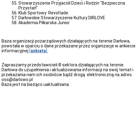
Prognoza
Stowarzyszenie Przyjaciół Dzieci i Rodzin "Bezpieczna
pogody
Przystań"
KWALIFIKACJA
Klub Sportowy Revoltade.
WOJSKOWA
Darłowskie Stowarzyszenie Kultury DIRLOVE
w
Akademia Piłkarska Junior
2026
Telefony
i
Baza organizacji pozarządowych działających na terenie Darłowa,
sygnały
powstała w oparciu o dane przekazane przez organizacje w ankiecie
alarmowe
informacyjnej
[
ankieta
].
Poradnik
Aplikacja
Zapraszamy przedstawicieli III sektora działających na terenie
"Schrony"
Darłowa do uzupełnienia i aktualizowania informacji na swój temat i
przekazania nam ich osobiście bądź drogą elektroniczną na adres
Informacje
oss@darlowo.pl
Komunikaty
Baza jest na bieżąco uaktualniana.
ostrzegawcze
Zgromadzenia
Ogłoszenia
Straż
Miejska
Adres
Organizacje
pozarządowe