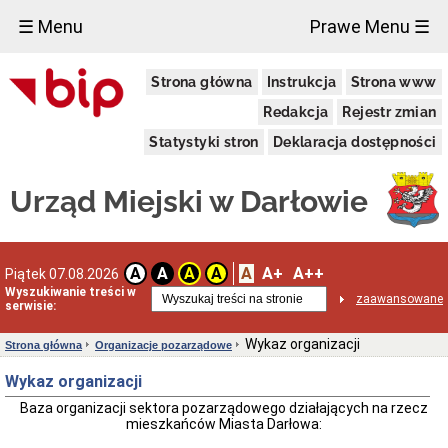
×
☰ Menu
Prawe Menu ☰
Urząd
Strona główna
Instrukcja
Strona www
Miejski
Dane
Redakcja
Rejestr zmian
adresowe
Statystyki stron
Deklaracja dostępności
Dni
i
godziny
Urząd Miejski w Darłowie
otwarcia
Regulamin
organizacyjny
Kierownictwo
A
A+
A++
A
A
A
A
Piątek 07.08.2026
Urzędu
Wyszukiwanie treści w
zaawansowane
Referaty
serwisie:
i
Samodzielne
Wykaz organizacji
Strona główna
Organizacje pozarządowe
Stanowiska
Oświadczenia
Wykaz organizacji
majątkowe
Baza organizacji sektora pozarządowego działających na rzecz
Standardy
mieszkańców Miasta Darłowa:
Ochrony
Małoletnich