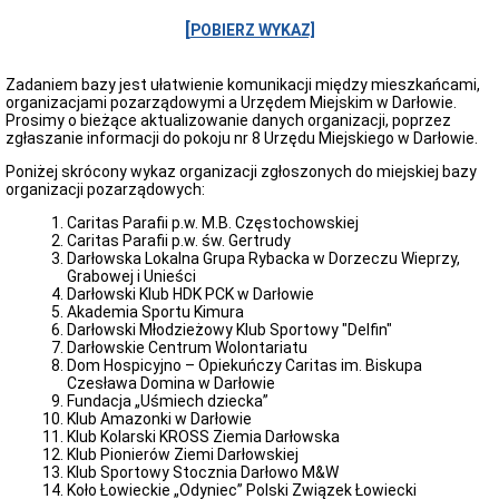
Okręgi
[
POBIERZ WYKAZ]
i
obwody
wyborcze
Zadaniem bazy jest ułatwienie komunikacji między mieszkańcami,
organizacjami pozarządowymi a Urzędem Miejskim w Darłowie.
Okręgi
Prosimy o bieżące aktualizowanie danych organizacji, poprzez
i
zgłaszanie informacji do pokoju nr 8 Urzędu Miejskiego w Darłowie.
obwody
wyborcze
Poniżej skrócony wykaz organizacji zgłoszonych do miejskiej bazy
Wybory
organizacji pozarządowych:
i
referenda
Caritas Parafii p.w. M.B. Częstochowskiej
Caritas Parafii p.w. św. Gertrudy
Wybory
Darłowska Lokalna Grupa Rybacka w Dorzeczu Wieprzy,
Prezydenta
Grabowej i Unieści
RP
Darłowski Klub HDK PCK w Darłowie
Obwodowe
Akademia Sportu Kimura
Komisje
Darłowski Młodzieżowy Klub Sportowy "Delfin"
Wyborcze
Darłowskie Centrum Wolontariatu
Dom Hospicyjno – Opiekuńczy Caritas im. Biskupa
Rejestr
Czesława Domina w Darłowie
umów
Fundacja „Uśmiech dziecka”
Rejestr
Klub Amazonki w Darłowie
Umów
Klub Kolarski KROSS Ziemia Darłowska
Centralny
Klub Pionierów Ziemi Darłowskiej
Rejestr
Klub Sportowy Stocznia Darłowo M&W
Umów
Koło Łowieckie „Odyniec” Polski Związek Łowiecki