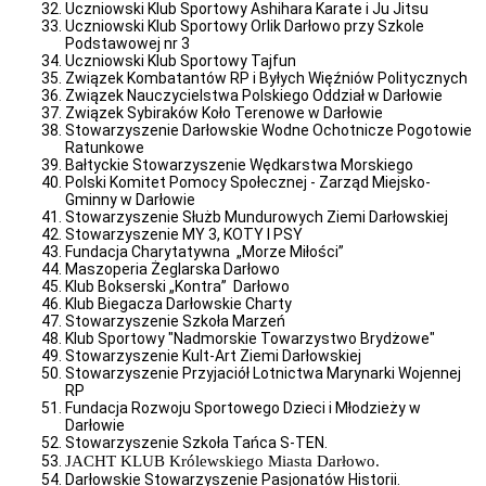
Uczniowski Klub Sportowy Ashihara Karate i Ju Jitsu
r.
Uczniowski Klub Sportowy Orlik Darłowo przy Szkole
Zarządzenia
Podstawowej nr 3
z
Uczniowski Klub Sportowy Tajfun
2020
Związek Kombatantów RP i Byłych Więźniów Politycznych
r.
Związek Nauczycielstwa Polskiego Oddział w Darłowie
Związek Sybiraków Koło Terenowe w Darłowie
Zarządzenia
Stowarzyszenie Darłowskie Wodne Ochotnicze Pogotowie
z
Ratunkowe
2019
Bałtyckie Stowarzyszenie Wędkarstwa Morskiego
r.
Polski Komitet Pomocy Społecznej - Zarząd Miejsko-
Zarządzenia
Gminny w Darłowie
z
Stowarzyszenie Służb Mundurowych Ziemi Darłowskiej
2018
Stowarzyszenie MY 3, KOTY I PSY
r.
Fundacja Charytatywna „Morze Miłości”
Maszoperia Żeglarska Darłowo
Archiwum
Klub Bokserski „Kontra” Darłowo
zarządzeń
Klub Biegacza Darłowskie Charty
Gospodarka
Stowarzyszenie Szkoła Marzeń
odpadami
Klub Sportowy "Nadmorskie Towarzystwo Brydżowe"
Stowarzyszenie Kult-Art Ziemi Darłowskiej
Gospodarka
Stowarzyszenie Przyjaciół Lotnictwa Marynarki Wojennej
odpadami
RP
Zarządzanie
Fundacja Rozwoju Sportowego Dzieci i Młodzieży w
Kryzysowe
Darłowie
Stowarzyszenie Szkoła Tańca S-TEN.
Ostrzeżenia
JACHT KLUB Królewskiego Miasta Darłowo.
meteorologiczne
Darłowskie Stowarzyszenie Pasjonatów Historii.