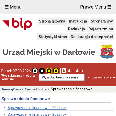
×
☰ Menu
Prawe Menu ☰
Urząd
Strona główna
Instrukcja
Strona www
Miejski
Dane
Redakcja
Rejestr zmian
adresowe
Statystyki stron
Deklaracja dostępności
Dni
i
godziny
Urząd Miejski w Darłowie
otwarcia
Regulamin
organizacyjny
Kierownictwo
A
A+
A++
A
A
A
A
Piątek 07.08.2026
Urzędu
Wyszukiwanie treści w
zaawansowane
Referaty
serwisie:
i
Samodzielne
Sprawozdania finansowe
Strona główna
Finanse i budżet
Stanowiska
Oświadczenia
Sprawozdania finansowe
majątkowe
Standardy
Sprawozdanie finansowe - 2024 rok
Ochrony
Sprawozdanie finansowe - 2023 rok
Małoletnich