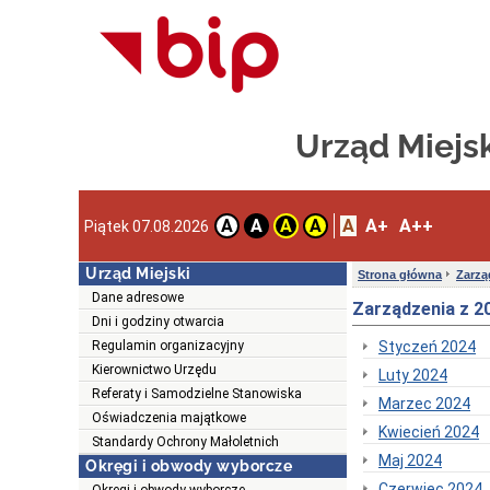
Urząd Miejs
A
A+
A++
A
A
A
A
Piątek 07.08.2026
Urząd Miejski
Strona główna
Zarzą
Dane adresowe
Zarządzenia z 20
Dni i godziny otwarcia
Regulamin organizacyjny
Styczeń 2024
Kierownictwo Urzędu
Luty 2024
Referaty i Samodzielne Stanowiska
Marzec 2024
Oświadczenia majątkowe
Kwiecień 2024
Standardy Ochrony Małoletnich
Maj 2024
Okręgi i obwody wyborcze
Czerwiec 2024