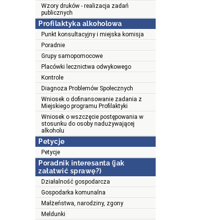
Wzory druków - realizacja zadań
publicznych
Profilaktyka alkoholowa
Punkt konsultacyjny i miejska komisja
Poradnie
Grupy samopomocowe
Placówki lecznictwa odwykowego
Kontrole
Diagnoza Problemów Społecznych
Wniosek o dofinansowanie zadania z
Miejskiego programu Profilaktyki
Wniosek o wszczęcie postępowania w
stosunku do osoby nadużywającej
alkoholu
Petycje
Petycje
Poradnik interesanta (jak
załatwić sprawę?)
Działalność gospodarcza
Gospodarka komunalna
Małżeństwa, narodziny, zgony
Meldunki