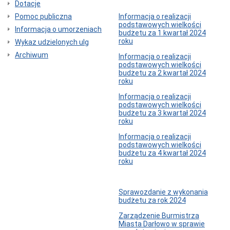
Dotacje
Zarządzenia
Burmistrza
Pomoc publiczna
Informacja o realizacji
podstawowych wielkości
Zarządzenia
Informacja o umorzeniach
budżetu za 1 kwartał 2024
z
roku
Wykaz udzielonych ulg
2026
r.
Archiwum
Informacja o realizacji
Zarządzenia
podstawowych wielkości
z
budżetu za 2 kwartał 2024
2025
roku
r.
Informacja o realizacji
Zarządzenia
podstawowych wielkości
z
budżetu za 3 kwartał 2024
2024
roku
r.
Informacja o realizacji
Zarządzenia
podstawowych wielkości
z
budżetu za 4 kwartał 2024
2023
roku
r.
Zarządzenia
z
2022
Sprawozdanie z wykonania
r.
budżetu za rok 2024
Zarządzenia
Zarządzenie Burmistrza
z
Miasta Darłowo w sprawie
2021