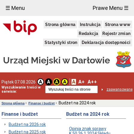
×
☰ Menu
Prawe Menu ☰
Urząd
Strona główna
Instrukcja
Strona www
Miejski
Dane
Redakcja
Rejestr zmian
adresowe
Statystyki stron
Deklaracja dostępności
Dni
i
godziny
Urząd Miejski w Darłowie
otwarcia
Regulamin
organizacyjny
Kierownictwo
A
A+
A++
A
A
A
A
Piątek 07.08.2026
Urzędu
Wyszukiwanie treści w
zaawansowane
Referaty
serwisie:
i
Samodzielne
Budżet na 2024 rok
Strona główna
Finanse i budżet
Stanowiska
Oświadczenia
Finanse i budżet
Budżet na 2024 rok
majątkowe
Standardy
Budżet na 2026 rok
Ochrony
Opinia znak sprawy
Budżet na 2025 rok
Małoletnich
K.50.26.1.2024 Składu