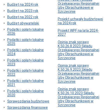
Orzekającego Regionalnej
Budżet na 2024 rok
Okręgi
Izby Obrachunkowej w
i
Budżet na 2023 rok
Szczecinie
obwody
Budżet na 2022 rok
wyborcze
Projekt uchwały budżetowej
Okręgi
na 2024 rok
Budżet obywatelski
i
Podatki i opłaty lokalne
Projekt WPF na lata 2024-
obwody
2026
2027
wyborcze
Podatki i opłaty lokalne
Wybory
Opinia znak sprawy
2025
i
K.50.26.8.2023 Składu
referenda
Podatki i opłaty lokalne
Orzekającego Regionalnej
2024
Izby Obrachunkowej w
Wybory
Szczecinie
Prezydenta
Podatki i opłaty lokalne
RP
2023
Opinia znak sprawy
Obwodowe
K.50.26.9.2023 Składu
Podatki i opłaty lokalne
Komisje
Orzekającego Regionalnej
2022
Wyborcze
Izby Obrachunkowej w
Podatki i opłaty lokalne
Szczecinie
Rejestr
2021
umów
Opinia znak sprawy
Podatki i opłaty lokalne
Rejestr
K.50.26.10.2023 Składu
2020
Umów
Orzekającego Regionalnej
Izby Obrachunkowej w
Sprawozdania budżetowe
Centralny
Szczecinie
Rejestr
Sprawozdania finansowe
Umów