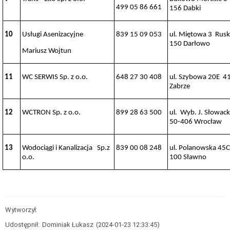
r.
499 05 86 661
156 Dabki
Zarządzenia
z
10
Usługi Asenizacyjne
839 15 09 053
ul. Miętowa 3 Rus
2020
r.
150 Darłowo
Mariusz Wojtun
Zarządzenia
z
2019
11
WC SERWIS Sp. z o.o.
648 27 30 408
ul. Szybowa 20E 4
r.
Zabrze
Zarządzenia
z
2018
12
WCTRON Sp. z o.o.
899 28 63 500
ul. Wyb. J. Słowac
r.
50-406 Wrocław
Archiwum
zarządzeń
13
Wodociągi i Kanalizacja Sp.z
839 00 08 248
ul. Polanowska 45C
Gospodarka
o.o.
100 Sławno
odpadami
Gospodarka
odpadami
Zarządzanie
Kryzysowe
Wytworzył:
Ostrzeżenia
meteorologiczne
Udostępnił:
Dominiak Łukasz
(2024-01-23 12:33:45)