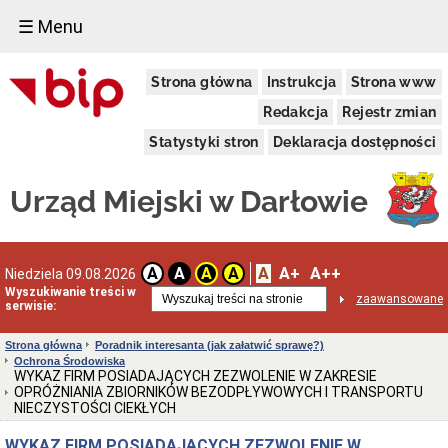
☰ Menu
Urząd
Strona główna
Instrukcja
Strona www
Miejski
Dane
Redakcja
Rejestr zmian
adresowe
Statystyki stron
Deklaracja dostępności
Dni
i
godziny
Urząd Miejski w Darłowie
otwarcia
Regulamin
organizacyjny
Kierownictwo
A
A+
A++
A
A
A
A
Niedziela 09.08.2026
Urzędu
Wyszukiwanie treści w
zaawansowane
Referaty
serwisie:
i
Samodzielne
Strona główna
Poradnik interesanta (jak załatwić sprawę?)
Stanowiska
Ochrona Środowiska
Oświadczenia
WYKAZ FIRM POSIADAJĄCYCH ZEZWOLENIE W ZAKRESIE
majątkowe
OPRÓŻNIANIA ZBIORNIKÓW BEZODPŁYWOWYCH I TRANSPORTU
NIECZYSTOŚCI CIEKŁYCH
Standardy
Ochrony
WYKAZ FIRM POSIADAJĄCYCH ZEZWOLENIE W
Małoletnich