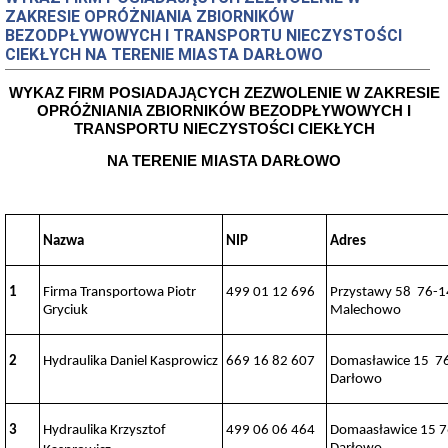
ZAKRESIE OPRÓŻNIANIA ZBIORNIKÓW
Okręgi
BEZODPŁYWOWYCH I TRANSPORTU NIECZYSTOŚCI
i
CIEKŁYCH NA TERENIE MIASTA DARŁOWO
obwody
wyborcze
Okręgi
WYKAZ FIRM POSIADAJĄCYCH ZEZWOLENIE W ZAKRESIE
i
OPRÓŻNIANIA ZBIORNIKÓW BEZODPŁYWOWYCH I
obwody
TRANSPORTU NIECZYSTOŚCI CIEKŁYCH
wyborcze
NA TERENIE MIASTA DARŁOWO
Wybory
i
referenda
Wybory
Prezydenta
Nazwa
NIP
Adres
RP
Obwodowe
Komisje
1
Firma Transportowa Piotr
499 01 12 696
Przystawy 58 76-
Wyborcze
Gryciuk
Malechowo
Rejestr
umów
2
Hydraulika Daniel Kasprowicz
669 16 82 607
Domasławice 15 7
Rejestr
Darłowo
Umów
Centralny
Rejestr
3
Hydraulika Krzysztof
499 06 06 464
Domaasławice 15 
Umów