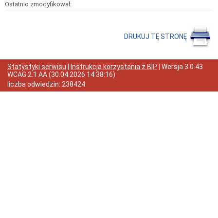
Prognoza
Ostatnio zmodyfikował:
pogody
KWALIFIKACJA
WOJSKOWA
w
DRUKUJ TĘ STRONĘ
2026
Telefony
i
Statystyki serwisu
|
Instrukcja korzystania z BIP
| Wersja
3.0.43
sygnały
WCAG 2.1 AA
(
30.04.2026 14:38:16
)
alarmowe
liczba odwiedzin:
238424
Poradnik
Aplikacja
"Schrony"
Informacje
Komunikaty
ostrzegawcze
Zgromadzenia
Ogłoszenia
Straż
Miejska
Adres
Organizacje
pozarządowe