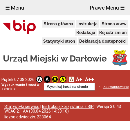
×
☰ Menu
Prawe Menu ☰
Urząd
Strona główna
Instrukcja
Strona www
Miejski
Dane
Redakcja
Rejestr zmian
adresowe
Statystyki stron
Deklaracja dostępności
Dni
i
godziny
Urząd Miejski w Darłowie
otwarcia
Regulamin
organizacyjny
Kierownictwo
A
A+
A++
A
A
A
A
Piątek 07.08.2026
Urzędu
Wyszukiwanie treści w
zaawansowane
Referaty
serwisie:
i
Samodzielne
Stanowiska
Statystyki serwisu
|
Instrukcja korzystania z BIP
| Wersja
3.0.43
Oświadczenia
WCAG 2.1 AA
(
30.04.2026 14:38:16
)
majątkowe
liczba odwiedzin:
238064
Standardy
Ochrony
Małoletnich